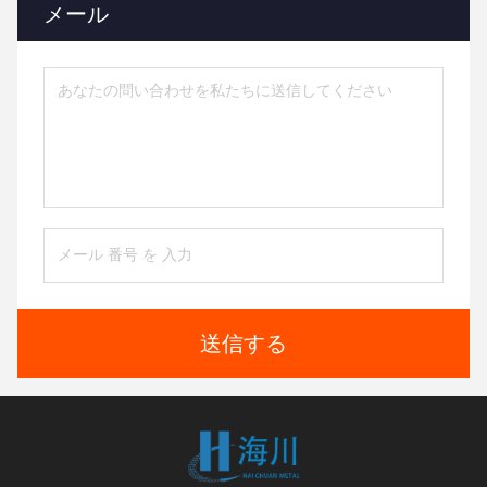
メール
送信する