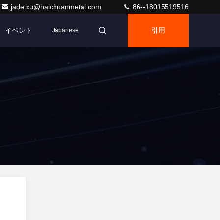
jade.xu@haichuanmetal.com
86--18015519516
イベント
引用
Japanese