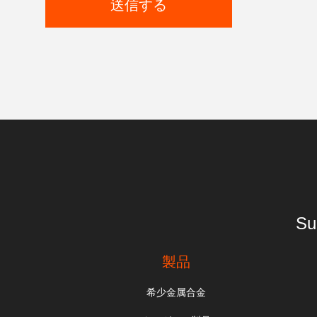
送信する
Su
製品
希少金属合金