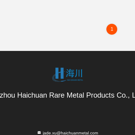
1
zhou Haichuan Rare Metal Products Co., L
jade.xu@haichuanmetal.com