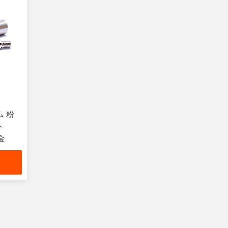
ム 粉
ト
金