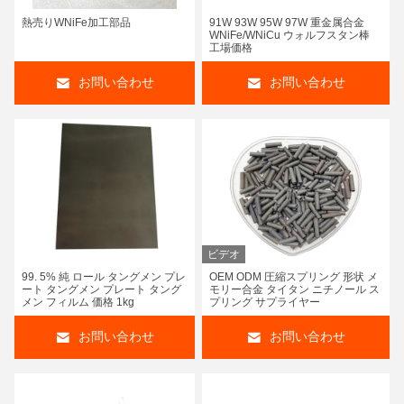
熱売りWNiFe加工部品
91W 93W 95W 97W 重金属合金
WNiFe/WNiCu ウォルフスタン棒
工場価格
お問い合わせ
お問い合わせ
ビデオ
99. 5% 純 ロール タングメン プレ
OEM ODM 圧縮スプリング 形状 メ
ート タングメン プレート タング
モリー合金 タイタン ニチノール ス
メン フィルム 価格 1kg
プリング サプライヤー
お問い合わせ
お問い合わせ