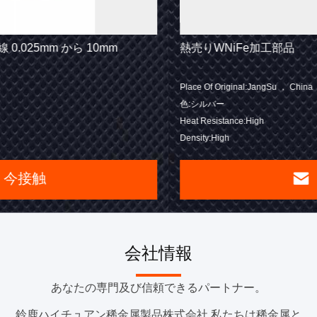
熱売りWNiFe加工部品
Place Of Original:JangSu ， China
色:シルバー
Heat Resistance:High
Density:High
今接触
会社情報
あなたの専門及び信頼できるパートナー。
鈴鹿ハイチュアン稀金属製品株式会社 私たちは稀金属と