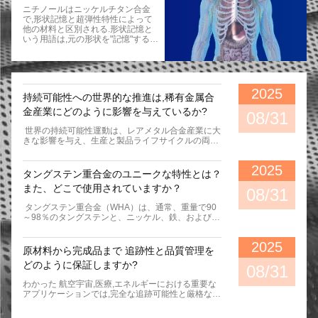
ニチノールはニッケルチタン合金
で,形状記憶と超弾性特性によって
他の材料と区別される.形状記憶と
いう用語は,元の形状を"記憶"する現
象を記述し,加熱すると,その形状に
戻ります.超弾性とは,現在医学で使
用されている最高のステンレス鋼よ
りも10倍も高い溶融の巨大な弾性
を指します. ニチノールの超弾力性
2025
持続可能性への世界的な推進は,稀有金属合
と生物互換性により,体内に植入さ
れる多くの種類の医療機器の製造に
金産業にどのように影響を与えているか?
08/31
最適です.ステントは ステントは ス
テントはニチノールの超弾性により
​ 世界の持続可能性運動は、レアメタル合金産業に大
ステントや心臓弁などの医療機器が
きな影響を与え、生産と製品ライフサイクルの両方
カテーテルの中に入れる形に圧縮さ
でイノベーションを推進しています。主な焦点は、
れるカテーテルを体の正しい位置に
原材料の重要性と責任ある調達です。コバルトやタ
2025
置き,装置を放出し,元の形に戻しま
ンタルなど、多くのレアメタルはサプライチェーン
タングステン重合金のユニークな特性とは？
す. スー州ハイチュアンメタルの顧
のリスクと倫理的な懸念の対象となっています。こ
また、どこで使用されていますか？​
客は ニチノール線で作られた医療
れに対応して、メーカーは、OECDデューデリジェ
08/31
機器を開発していました Members
ンスガイダンスなどのフレームワークに準拠し、紛
​ タングステン重合金（WHA）は、通常、重量で90
Of The Research Team Were Devel
争フリーで環境に配慮したサプライヤーから金属を
～98％のタングステンと、ニッケル、鉄、および/
Oping A Special Device That Went I
調達することを保証するために、厳格なデューデリ
または銅のバインダーマトリックスで構成される、
Nto The Patients’ Esophagus - The
ジェンスプロセスを導入しています。 生産の観点か
ユニークな複合材料の一種です。これらは、従来の
Device Would Include A Ball End T
ら見ると、業界は、従来の技術よりも効率的な電子
2025
意味での真の合金ではなく、ほぼ純粋なタングステ
O Avoid Scratching The Esophagus
ビームコールドハース溶解などのエネルギー効率の
原材料から完成品まで 追跡性と品質管理を
ン粒子が延性のあるバインダー相に埋め込まれた金
And A Curve Shape Design Bendin
高い溶解技術に多額の投資を行っています。また、
どのように保証しますか?
属マトリックス複合材料です。この構造により、非
08/31
G To One Side Away From The Hea
クローズドループリサイクルの推進も行われていま
常に高い密度（通常17～19 g/cm³、金と同様）、高
Rt For Protection Purpose反対側に
す。当社は、製造スクラップ（例：切削くず、研削
わかった 航空宇宙,医療,エネルギーにおける重要な
い強度、優れた延性と被削性という、3つの重要な
は 医者が握るための プラスチック
くず、仕様外材料）を自社施設内で直接回収し、再
アプリケーションでは,完全な追跡可能性と厳格な品
特性の優れた組み合わせが得られます。これは、脆
フックがありました この装置は人
処理するプログラムを確立し、廃棄物を最小限に抑
質管理は,ベストプラクティスだけでなく,必須の要
く、加工が非常に難しい純粋なタングステンでは実
間の体内で使用されるので汚れは避
え、バージン原材料の需要を削減しています。さら
件です.私たちの品質保証システムは,生産プロセス
現不可能です。 このユニークな特性の組み合わせに
けられ,各部品間の溶接は最小限ま