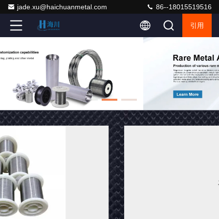
jade.xu@haichuanmetal.com
86--18015519516
引用