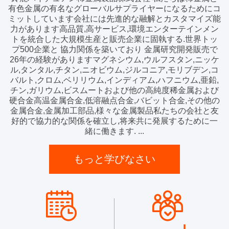
有色金属の有名なグローバルサプライヤーになるためにコ
ミットしています会社には先進的な融解とカスタマイズ能
力があります高品質,高サービス,環境エンターテインメン
トを統合した大規模生産と販売企業に固執する.世界トッ
プ500企業と 協力関係を築いており 金属研究開発販売で
26年の経験がありますマグネシウム,ウルフスタン,ニッケ
ル,タンタル,チタン,ニオビウム,ジルコニア,モリブデン,コ
バルト,クロム,ベリリウム,インディアム,ハフニウム,亜鉛,
チン,ガリウム,ビスムートおよび他の高純度稀金属および
硬合金高温金属合金,低溶融点合金,バビット合金,その他の
金属合金,金属加工部品,様々な金属製品私たちの会社と友
好的で協力的な関係を確立し,将来共に発展するために一
緒に働きます. ...
もっと学びなさい