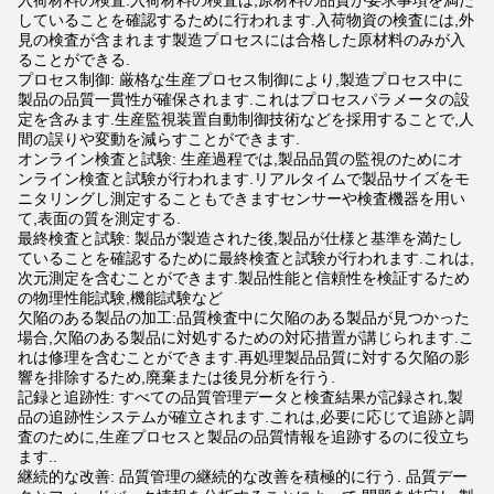
入荷材料の検査:入荷材料の検査は,原材料の品質が要求事項を満た
していることを確認するために行われます.入荷物資の検査には,外
見の検査が含まれます製造プロセスには合格した原材料のみが入
ることができる.
プロセス制御: 厳格な生産プロセス制御により,製造プロセス中に
製品の品質一貫性が確保されます.これはプロセスパラメータの設
定を含みます.生産監視装置自動制御技術などを採用することで,人
間の誤りや変動を減らすことができます.
オンライン検査と試験: 生産過程では,製品品質の監視のためにオ
ンライン検査と試験が行われます.リアルタイムで製品サイズをモ
ニタリングし測定することもできますセンサーや検査機器を用い
て,表面の質を測定する.
最終検査と試験: 製品が製造された後,製品が仕様と基準を満たし
ていることを確認するために最終検査と試験が行われます.これは,
次元測定を含むことができます.製品性能と信頼性を検証するため
の物理性能試験,機能試験など
欠陥のある製品の加工:品質検査中に欠陥のある製品が見つかった
場合,欠陥のある製品に対処するための対応措置が講じられます.こ
れは修理を含むことができます.再処理製品品質に対する欠陥の影
響を排除するため,廃棄または後見分析を行う.
記録と追跡性: すべての品質管理データと検査結果が記録され,製
品の追跡性システムが確立されます.これは,必要に応じて追跡と調
査のために,生産プロセスと製品の品質情報を追跡するのに役立ち
ます..
継続的な改善: 品質管理の継続的な改善を積極的に行う. 品質デー