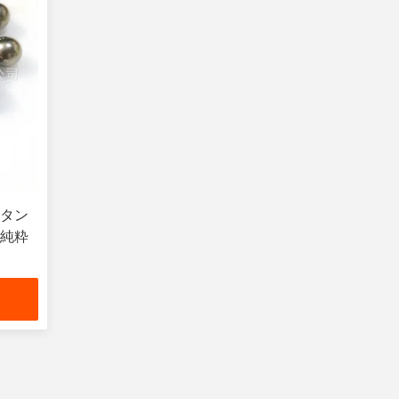
 タン
 純粋