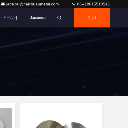
jade.xu@haichuanmetal.com
86--18015519516
イベント
引用
Japanese