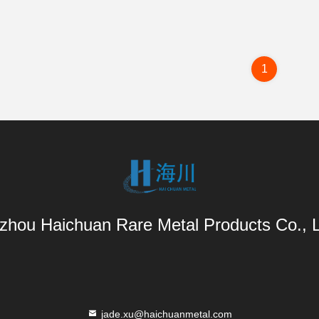
1
zhou Haichuan Rare Metal Products Co., L
jade.xu@haichuanmetal.com