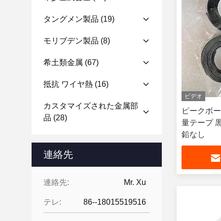
タングメン製品
(19)
モリブデン製品
(8)
希土類金属
(67)
抵抗 ワイヤ熱
(16)
ビデオ
カスタマイズされた金属部
ピークボー
品
(28)
量テープ 黒 
鉛なし
連絡先
連絡先:
Mr. Xu
テレ:
86--18015519516