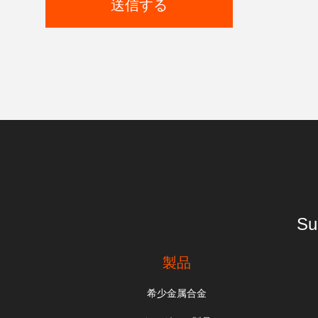
送信する
Su
製品
希少金属合金