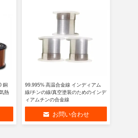
10 銅
99.995% 高温合金線 インディアム
電気熱
線/チンの線/真空塗装のためのインデ
ィアムチンの合金線
お問い合わせ