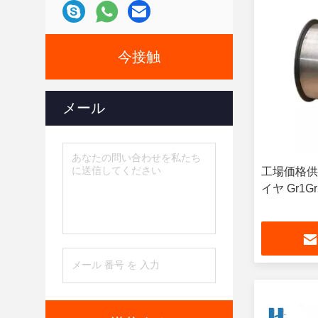
今接触
メール
工場価格供給
イヤ Gr1