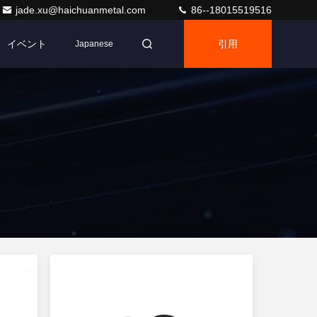
jade.xu@haichuanmetal.com
86--18015519516
イベント
引用
Japanese