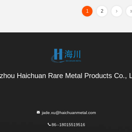
1
2
zhou Haichuan Rare Metal Products Co., L
jade.xu@haichuanmetal.com
86--18015519516