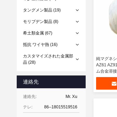
タングメン製品
(19)
モリブデン製品
(8)
希土類金属
(67)
抵抗 ワイヤ熱
(16)
カスタマイズされた金属部
純マグネシ
品
(28)
AZ61 A
ム合金溶接
連絡先
連絡先:
Mr. Xu
テレ:
86--18015519516