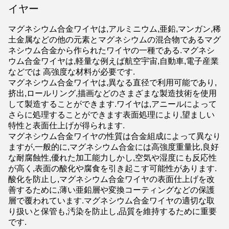
イヤー
マグネシウム合金ワイヤは,アルミニウム,亜鉛,マンガン,稀
土金属などの他の元素とマグネシウムの混合物であるマグ
ネシウム合金から作られたワイヤの一種である.マグネシ
ウム合金ワイヤは,軽量な例えば航空宇宙,自動車,電子産業
などでは 高強度な材料が必要です.
マグネシウム合金ワイヤは,異なる直径で利用可能であり,
挤出,ロールリング,描画などのさまざまな製造技術を使用
して製造することができます.ワイヤは,アニールによって
さらに処理することができます表面処理により,望ましい
特性と表面仕上げが得られます.
マグネシウム合金ワイヤの性質は合金組成によって異なり
ますが,一般的に,マグネシウム合金には高強度重量比,良好
な耐腐蝕性,優れた加工能力しかし,空気や湿度にも反応性
が高く,表面の酸化や腐食を引き起こす可能性があります.
酸化を防止し,マグネシウム合金ワイヤの表面仕上げを改
善するために,薄い亜鉛層や変換コーティングなどの保護
層で覆われています.マグネシウム合金ワイヤの適切な取
り扱いと保管も,汚染を防止し,品質を維持するために重要
です.