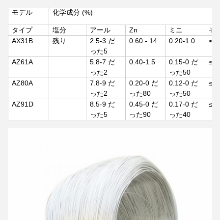
モデル
化学成分 (%)
タイプ
塩分
アール
Zn
ミニ
そ
AX31B
残り
2.5-3 だ
0.60 - 14
0.20-1.0
≤
0.
った5
AZ61A
5.8-7 だ
0.40-1.5
0.15-0 だ
≤
0.
った2
った50
AZ80A
7.8-9 だ
0.20-0 だ
0.12-0 だ
≤
0.
った2
った80
った50
AZ91D
8.5-9 だ
0.45-0 だ
0.17-0 だ
≤
0.
った5
った90
った40