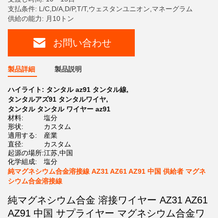
支払条件: L/C,D/A,D/P,T/T,ウェスタンユニオン,マネーグラム
供給の能力: 月10トン
お問い合わせ
製品詳細
製品説明
ハイライト:
タンタル az91 タンタル線
,
タンタルアズ91 タンタルワイヤ
,
タンタル タンタル ワイヤー az91
材料:
塩分
形状:
カスタム
適用する:
産業
直径:
カスタム
起源の場所:
江苏,中国
化学組成:
塩分
純マグネシウム合金溶接線 AZ31 AZ61 AZ91 中国 供給者 マグネ
シウム合金溶接線
純マグネシウム合金 溶接ワイヤー AZ31 AZ61
AZ91 中国 サプライヤー マグネシウム合金ワ