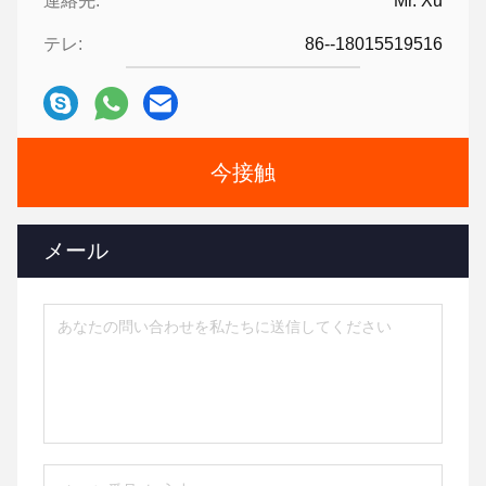
連絡先:
Mr. Xu
テレ:
86--18015519516
今接触
メール