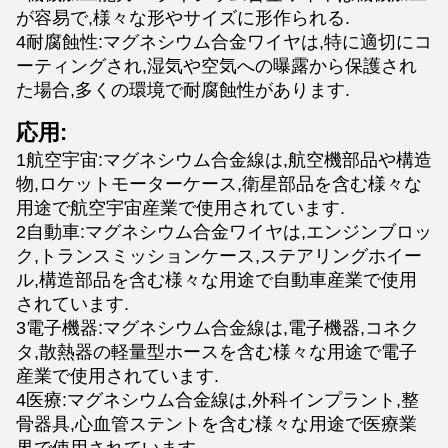
が容易で,様々な形やサイズに形作られる.
4耐腐蝕性:マグネシウム合金ワイヤは,特に適切にコ
ーティングされ,湿気や空気への曝露から保護され
た場合,多くの環境で耐腐蝕性があります.
応用:
1航空宇宙:マグネシウム合金線は,航空機部品や構造
物,ロケットモーターケース,衛星部品を含む様々な
用途で航空宇宙産業で使用されています.
2自動車:マグネシウム合金ワイヤは,エンジンブロッ
ク,トランスミッションケース,ステアリングホイー
ル,構造部品を含む様々な用途で自動車産業で使用
されています.
3電子機器:マグネシウム合金線は,電子機器,コネク
タ,散熱器の軽量型ホースを含む様々な用途で電子
産業で使用されています.
4医療:マグネシウム合金線は,外科インプラント,整
骨器具,心血管ステントを含む様々な用途で医療業