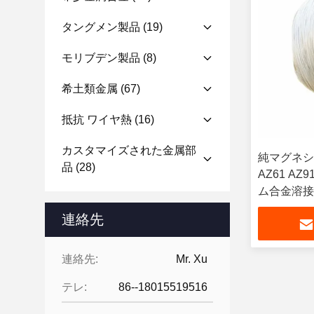
タングメン製品
(19)
モリブデン製品
(8)
希土類金属
(67)
抵抗 ワイヤ熱
(16)
カスタマイズされた金属部
純マグネシ
品
(28)
AZ61 A
ム合金溶接
連絡先
連絡先:
Mr. Xu
テレ:
86--18015519516