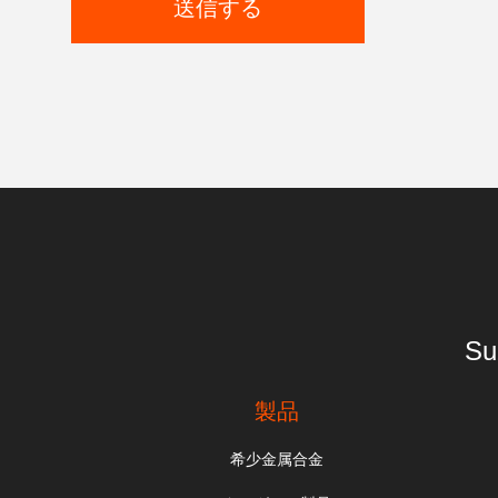
送信する
Su
製品
希少金属合金