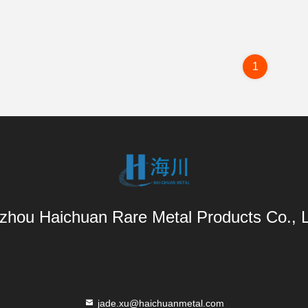
1
zhou Haichuan Rare Metal Products Co., L
jade.xu@haichuanmetal.com