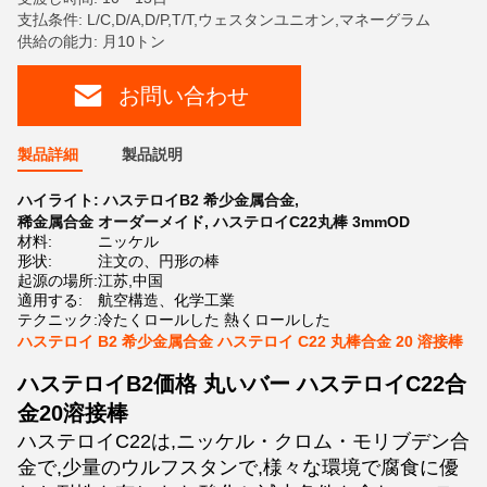
支払条件: L/C,D/A,D/P,T/T,ウェスタンユニオン,マネーグラム
供給の能力: 月10トン
お問い合わせ
製品詳細
製品説明
ハイライト:
ハステロイB2 希少金属合金
,
稀金属合金 オーダーメイド
,
ハステロイC22丸棒 3mmOD
材料:
ニッケル
形状:
注文の、円形の棒
起源の場所:
江苏,中国
適用する:
航空構造、化学工業
テクニック:
冷たくロールした 熱くロールした
ハステロイ B2 希少金属合金 ハステロイ C22 丸棒合金 20 溶接棒
ハステロイB2価格 丸いバー ハステロイC22合
金20溶接棒
ハステロイC22は,ニッケル・クロム・モリブデン合
金で,少量のウルフスタンで,様々な環境で腐食に優