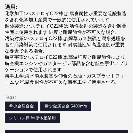
適用:
化学加工: ハステロイC22棒は,腐食耐性が重要な硫酸製造
を含む化学加工産業で一般的に使用されています.
製薬製造: ハステロイC22棒は,活性薬剤の製造を含む製薬
生産に使用されます.純度と耐腐蝕性が不可欠な場合.
汚染対策:ハステロイC22棒は,煙草ガス脱硫と廃水処理を
含む汚染対策に使用されます.耐腐蝕性や高温強度が重要
な要素である場合.
航空宇宙:ハステロイC22棒は,高温強度と耐腐蝕性により,
航空機エンジンやガスタービン部品を含む航空宇宙アプリ
ケーションで使用されます.
海事工学:海水淡水装置や沖合の石油・ガスプラットフォ
ームなど,腐食耐性が不可欠な海事工学で使用される.
Tags:
希少金属合金
希少金属合金 5400m/s
シリコン棒 半導体産業用