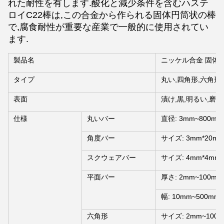
れた耐性を有します.酸化と減少条件を含むハステ
ロイC22棒は,この合金から作られる固体円筒状の棒
で,腐食耐性が重要な産業で一般的に使用されてい
ます.
製品名
ニッケル合金 固体鋼
タイプ
丸い,四角形,六角形
表面
漬け,黒,明るい,磨き
仕様
丸いバー
直径: 3mm~800mm
角度バー
サイズ: 3mm*20mm
スクウェアバー
サイズ: 4mm*4mm~
平面バー
厚さ: 2mm~100mm
幅: 10mm~500mm
六角形
サイズ: 2mm~100