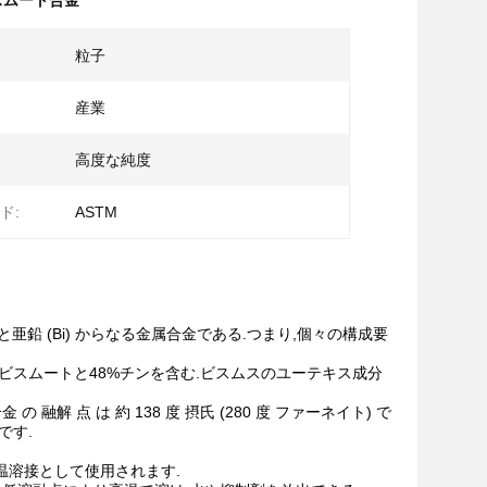
ビスムート合金
粒子
産業
高度な純度
ド:
ASTM
 は,亜鉛 (Sn) と亜鉛 (Bi) からなる金属合金である.つまり,個々の構成要
2%ビスムートと48%チンを含む.ビスムスのユーテキス成分
の 融解 点 は 約 138 度 摂氏 (280 度 ファーネイト) で
です.
低温溶接として使用されます.