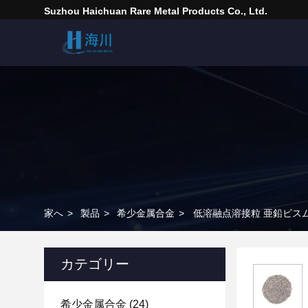
Suzhou Haichuan Rare Metal Products Co., Ltd.
家へ
>
製品
>
希少金属合金
>
低溶融点溶接粒 亜鉛ビスムス合
カテゴリー
希少金属合金
(24)