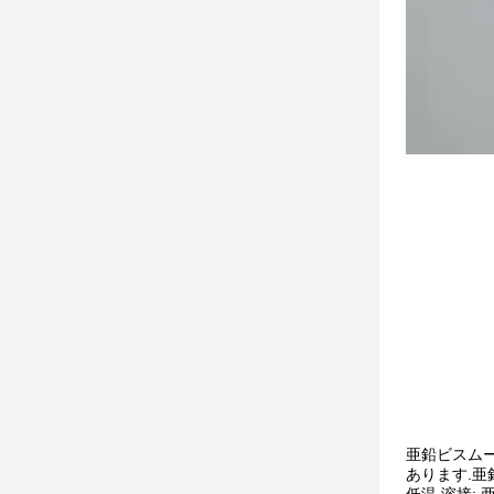
亜鉛ビスムート
あります.