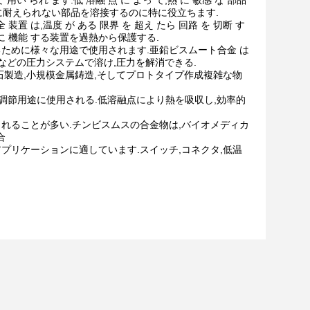
 用い られ ます.低 溶融 点 に よっ て,熱 に 敏感 な 部品
度に耐えられない部品を溶接するのに特に役立ちます.
 装置 は,温度 が ある 限界 を 超え たら 回路 を 切断 す
よう に 機能 する装置を過熱から保護する.
るために様々な用途で使用されます.亜鉛ビスムート合金 は
テムなどの圧力システムで溶け,圧力を解消できる.
石製造,小規模金属鋳造,そしてプロトタイプ作成複雑な物
置などの熱調節用途に使用される.低溶融点により熱を吸収し,効率的
されることが多い.チンビスムスの合金物は,バイオメディカ
合
プリケーションに適しています.スイッチ,コネクタ,低温