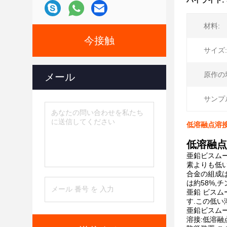
ハイライト:
材料:
今接触
サイズ:
原作の
メール
サンプ
低溶融点溶接粒
低溶融点
亜鉛ビスムート合金
素よりも低
合金の組成は
は約58%,チ
亜鉛 ビスムー
す.この低い
亜鉛ビスム
溶接:低溶融