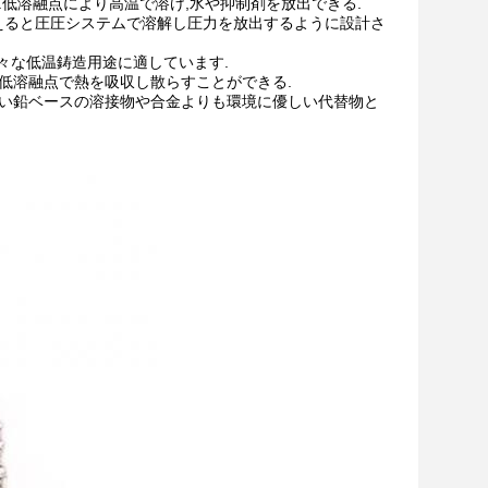
.低溶融点により高温で溶け,水や抑制剤を放出できる.
超えると圧圧システムで溶解し圧力を放出するように設計さ
様々な低温鋳造用途に適しています.
低溶融点で熱を吸収し散らすことができる.
低い鉛ベースの溶接物や合金よりも環境に優しい代替物と