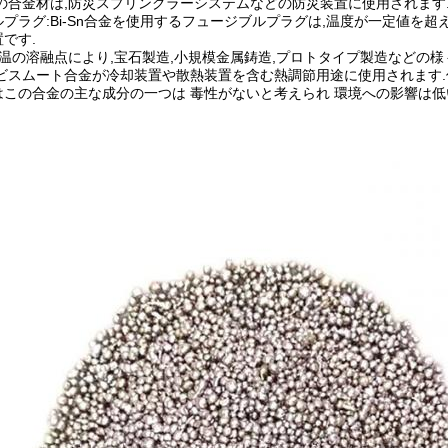
の合金材は,防災スプリングラーシステムなどの防災装置に使用されます
プラグ:Bi-Sn合金を使用するフュージブルプラグは,温度が一定値を
です.
低温の溶融点により,宝石製造,小規模金属鋳造,プロトタイプ製造などの
鉛ビスムート合金が冷却装置や散熱装置を含む熱調節用途に使用されます.
はこの合金の主な成分の一つは 毒性がないと考えられ 環境への影響は