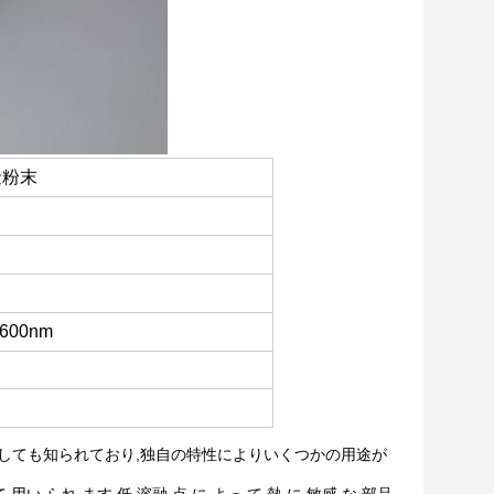
金粉末
~600nm
ク
i-Sn合金としても知られており,独自の特性によりいくつかの用途が