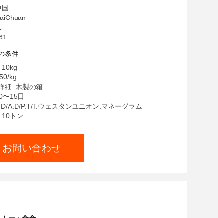
中国
iChuan
1
61
の条件
10kg
50/kg
細: 木製の箱
0〜15日
C,D/A,D/P,T/T,ウェスタンユニオン,マネーグラム
月10トン
お問い合わせ