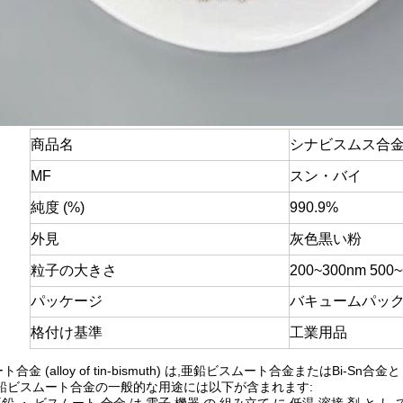
商品名
シナビスムス合
MF
スン・バイ
純度 (%)
990.9%
外見
灰色黒い粉
粒子の大きさ
200~300nm 500
パッケージ
バキュームパッ
格付け基準
工業用品
合金 (alloy of tin-bismuth) は,亜鉛ビスムート合金またはB
亜鉛ビスムート合金の一般的な用途には以下が含まれます: