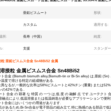
Sn48Bi52 亜鉛ビスムート合金
,
亜鉛ビスムート合金
,
99.994% 亜鉛
亜鉛ビスムート
形状:
カスタム
適用する:
場所:
長寿（中国）
純度:
ル:
支援
スタンダー
 亜鉛ビスムス合金 Sn48Bi52 金属
溶接粒 金属ビスムス合金 Sn48Bi52
 (Bismuth bismuth alloy,Bismuth-tin or Bi-Sn alloy)
い温度で溶ける特定の組成物がある.
異なるが,一般的な比率は58%ビスムートと42%チン (重量) または5
ンの42%である..
ト 合金 の 顕著 な 特質 の 一つ は,低 度 の 融解 点 です.ユーテクト 合金 
溶融点により,低温溶接または低温鋳造が必要なアプリケーションで便利
ート合金にはいくつかの用途があります.
点があるため,Bi-Sn合金が電子部品の組み立て,特に熱感のある部品で