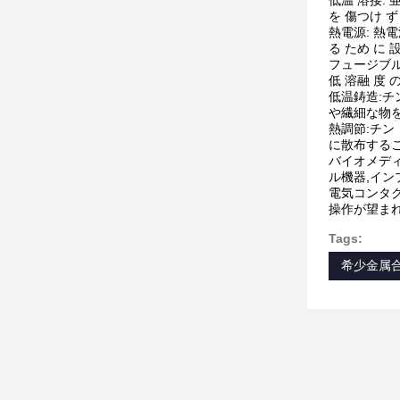
低温 溶接: 
を 傷つけ 
熱電源: 熱電
る ため に 
フュージブル
低 溶融 度
低温鋳造:チ
や繊細な物
熱調節:チン・
に散布するこ
バイオメディ
ル機器,イ
電気コンタク
操作が望まれ
Tags:
希少金属