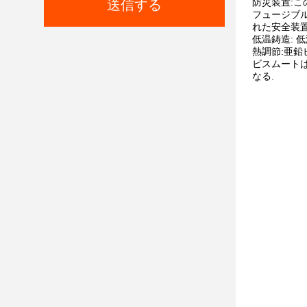
防災装置:こ
送信する
フュージブル
れた安全装置
低温鋳造: 
熱調節:亜
ビスムート
なる.