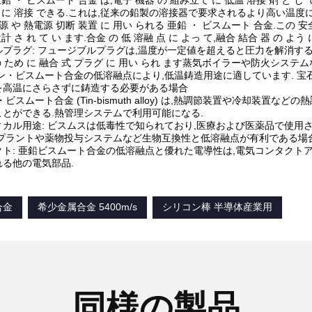
亜鉛 ・ ビスムート 合金 は,電子 機器 の 組み立て に 低温 溶接 剤 と し て
ず に 溶接 できる.これは,従来の鉛製の溶接器で要求されるより高い温
源 や 熱電源 切断 装置 に 用い られる 亜鉛 ・ ビスムート 合金.この 安全
設計 さ れ て い ます.合金 の 低 溶融 点 に よっ て,融合 結合 器 の 
プラグ: フュージブルプラグは,温度が一定値を超えると圧力を解消す
 の ため に 融合 式 プラグ に 用い られ ます蒸気ボイラーや防火シス
ン・ビスムート合金の低溶融点により,低温鋳造用途に適しています. 宝
を高温にさらさずに鋳造する必要がある場合
ビスムート合金 (Tin-bismuth alloy) は,熱調節装置や冷却装
とができる.熱管理システムで利用可能になる.
カル用途: ビスムスは低毒性で知られており,医療および医薬品で使用
ンプラントや薬物投与システムなど生物互換性と低溶融点が有利である場
ト: 亜鉛ビスムート合金の低溶融点と優れた電導性は,電気コンタクトア
る他の電気部品.
合金
希少金属合金 5400m/s
シリコン棒 半導体産業用
同様の製品