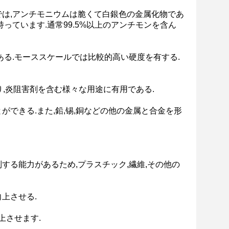
では,アンチモニウムは脆くて白銀色の金属化物であ
っています.通常99.5%以上のアンチモンを含ん
ある.モーススケールでは比較的高い硬度を有する.
により,炎阻害剤を含む様々な用途に有用である.
できる.また,鉛,锡,銅などの他の金属と合金を形
する能力があるため,プラスチック,繊維,その他の
上させる.
上させます.