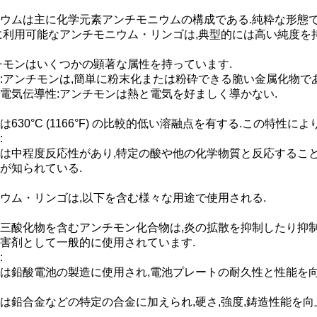
ウムは主に化学元素アンチモニウムの構成である.純粋な形態
に利用可能なアンチモニウム・リンゴは,典型的には高い純度を持
チモンはいくつかの顕著な属性を持っています.
:アンチモンは,簡単に粉末化または粉砕できる脆い金属化物で
電気伝導性:アンチモンは熱と電気を好ましく導かない.
は630°C (1166°F) の比較的低い溶融点を有する.この特性
:
は中程度反応性があり,特定の酸や他の化学物質と反応することが
が知られている.
ウム・リンゴは,以下を含む様々な用途で使用される.
三酸化物を含むアンチモン化合物は,炎の拡散を抑制したり抑制
害剤として一般的に使用されています.
:
は鉛酸電池の製造に使用され,電池プレートの耐久性と性能を向
は鉛合金などの特定の合金に加えられ,硬さ,強度,鋳造性能を向