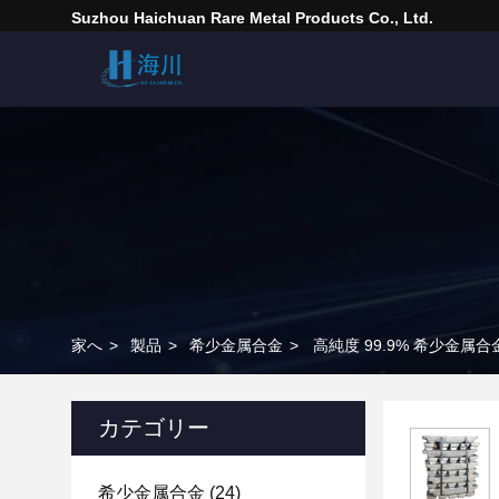
Suzhou Haichuan Rare Metal Products Co., Ltd.
家へ
>
製品
>
希少金属合金
>
高純度 99.9% 希少金属
カテゴリー
希少金属合金
(24)