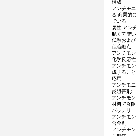
構成:
アンチモニ
る.商業的
でいる.
属性:アン
脆くて硬い
低熱および
低溶融点:
アンチモン
化学反応性
アンチモン
成すること
応用:
アンチモニ
炎阻害剤:
アンチモン
材料で炎阻
バッテリー
アンチモン
合金剤:
アンチモン
半導体: