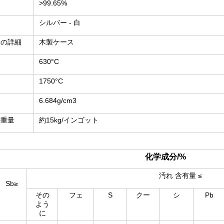
>99.65%
シルバー - 白
ジの詳細
木製ケース
630°C
1750°C
6.684g/cm3
の重量
約15kg/インゴット
化学成分/%
汚れ 含有量 ≤
Sb≥
その
フェ
S
クー
シ
Pb
よう
に