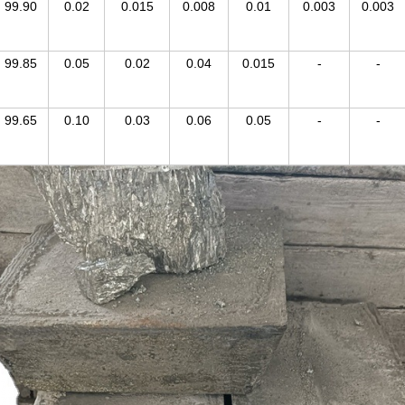
99.90
0.02
0.015
0.008
0.01
0.003
0.003
99.85
0.05
0.02
0.04
0.015
-
-
99.65
0.10
0.03
0.06
0.05
-
-