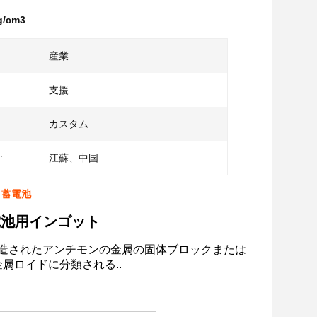
/cm3
産業
支援
カスタム
:
江蘇、中国
 蓄電池
電池用インゴット
鋳造されたアンチモンの金属の固体ブロックまたは
金属ロイドに分類される..