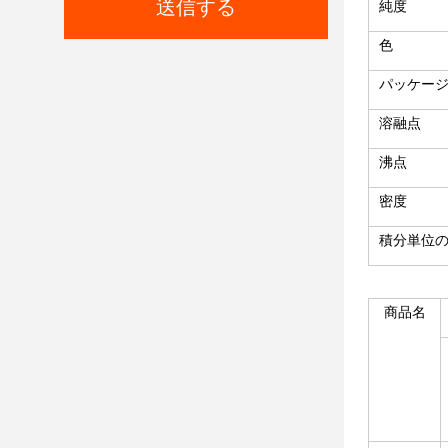
送信する
純度
色
パッケー
溶融点
沸点
密度
積分単位
商品名