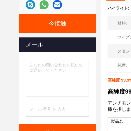
ハイライト:
今接触
材料:
サイズ:
メール
スタン
純度:
高純度 99
高純度9
アンチモン
棒を指しま
製品名