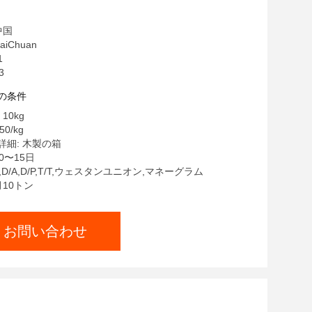
中国
iChuan
1
3
の条件
10kg
50/kg
細: 木製の箱
0〜15日
C,D/A,D/P,T/T,ウェスタンユニオン,マネーグラム
月10トン
お問い合わせ