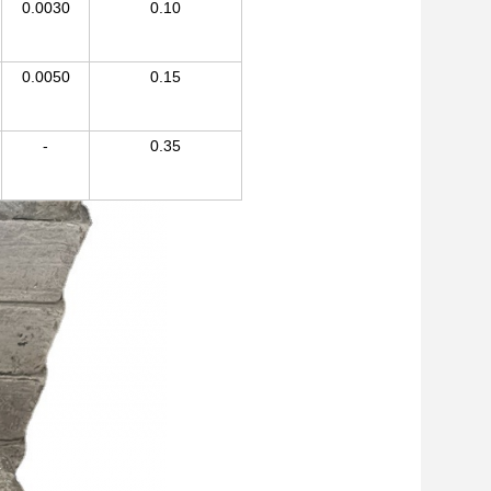
0.0030
0.10
0.0050
0.15
-
0.35