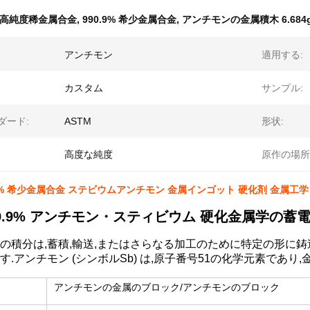
高純度稀金属合金
,
990.9% 希少金属合金
,
アンチモンの金属積木 6.684g
アンチモン
適用する:
カスタム
サンプル:
ダード:
ASTM
形状:
高度な純度
原作の場所
.9% 希少金属合金 ステビウムアンチモン 金属インゴット 硬化剤 金属工学
9.9% アンチモン・スティビウム 硬化金属学の蓄
の積分は,蓄積,輸送,またはさらなる加工のために特定の形に
す.アンチモン (シンボルSb) は,原子番号51の化学元素であり,
アンチモンの金属のブロック/アンチモンのブロック