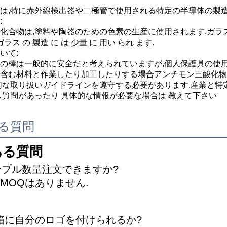
は,特に赤外線検出器や二極管で使用される特定の半導体の製造
:
化合物は,塗料や陶器のための色素の生産に使用されます.ガラス生産
ガラス の 製造 に は 少量 に 用い られ ます.
いて:
の棒は一般的に安全だと考えられていますが,個人保護具の使
含む材料と作業したり加工したりする場合アンチモン三酸化物
切な取り扱いガイドラインを遵守する必要があります.産業と特
し質問があったり 具体的な情報が必要な場合は 教えて下さい
る質問
ある質問
サンプル数量注文できますか?
い,MOQはありません.
箱/箱に自分のロゴを付けられるか?