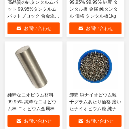
高品質の純タンタルムパ
99.95% 99.99% 純度 タ
ット 99.95%タンタルム
ンタル板 金属 純タンタ
パットブロック 合金添加
ル 価格 タンタル板1kg
物のためのタンタルムイ
お問い合わせ
お問い合わせ
ンゴット
純粋なニオビウム材料
卸売 純ナイオビウム粒
99.95% 純粋なニオビウ
千グラムあたり価格 磨い
ム棒 ニオビウム金属棒
たナイオビウム粒 純ナイ
8.6g/Cm3
オビウム粒粒
お問い合わせ
お問い合わせ