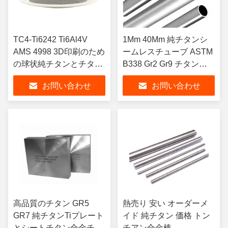
TC4-Ti6242 Ti6Al4V
1Mm 40Mm 純チタンシ
AMS 4998 3D印刷のため
ームレスチューブ ASTM
の球状純チタンとチタン
B338 Gr2 Gr9 チタン排
合金粉末
気管
お問い合わせ
お問い合わせ
高品質のチタン GR5
熱売り 安い オーダーメ
GR7 純チタンTiプレート
イド 純チタン 価格 トン
とシートチタン合金チタ
チアン合金棒