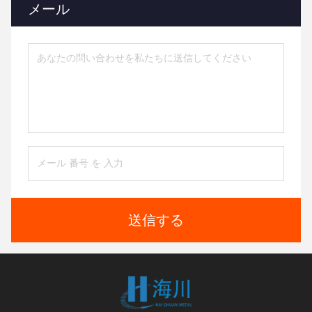
メール
送信する