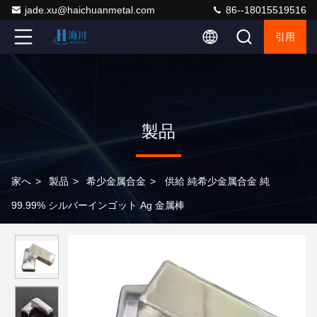
jade.xu@haichuanmetal.com
86--18015519516
引用
製品
家へ
>
製品
>
希少金属合金
>
供給 純希少金属合金 純
99.99% シルバーインゴット Ag 金属棒