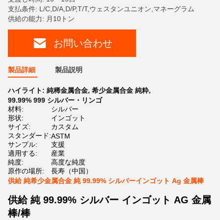
支払条件: L/C,D/A,D/P,T/T,ウェスタンユニオン,マネーグラム
供給の能力: 月10トン
お問い合わせ
製品詳細
製品説明
ハイライト:
純稀金属合金
,
希少金属合金 純粋
,
99.99% 999 シルバー・リンゴ
材料:
シルバー
形状:
インゴット
サイズ:
カスタム
スタンダード:
ASTM
サンプル:
支援
適用する:
産業
純度:
高度な純度
原作の場所:
長寿（中国）
供給 純希少金属合金 純 99.99% シルバーインゴット Ag 金属棒
供給 純 99.99% シルバー インゴット AG 金属
棒/棒