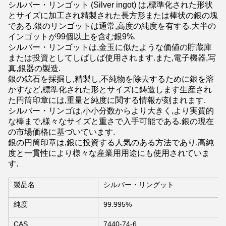
シルバー・リンゴット (Silver ingot) は,標準化された形状
とサイズに加工され精製された長方形または棒状の銀の塊
である.銀のリンゴットは通常,高度の純度を有する.大半の
インゴットが99個以上を含む銀9%.
シルバー・リンゴットは,金玉に似たような価値の貯蔵庫
または投資としてしばしば使用されます.また,電子機器,写
真,銀器の製造.
銀の鉱石を採掘し,精製し,不純物を除去するために銀を溶
かすなど,標準化された形とサイズに鋳造します生産され
た円筒印章には,重量と純度に関する情報が刻まれます.
シルバー・リンゴは,小小分数からより大きく,より実質的
な棒まで,様々なサイズと重さで入手可能である.銀の現在
の市場価格に基づいています.
銀の円筒印章は,銀に投資する人気のある方法であり,高純
度と一貫性により様々な産業用用途にも使用されていま
す.
製品名
シルバー・リングット
純度
99.995%
CAS
7440-74-6