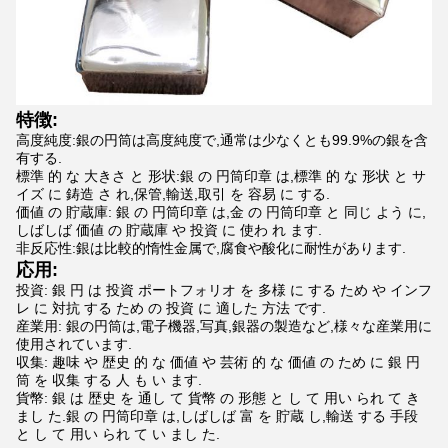
特徴:
高度純度:銀の円筒は高度純度で,通常は少なくとも99.9%の銀を含
有する.
標準 的 な 大きさ と 形状:銀 の 円筒印章 は,標準 的 な 形状 と サ
イズ に 鋳造 さ れ,保管,輸送,取引 を 容易 に する.
価値 の 貯蔵庫: 銀 の 円筒印章 は,金 の 円筒印章 と 同じ よう に,
しばしば 価値 の 貯蔵庫 や 投資 に 使わ れ ます.
非反応性:銀は比較的惰性金属で,腐食や酸化に耐性があります.
応用:
投資: 銀 円 は 投資 ポートフォリオ を 多様 に する ため や インフ
レ に 対抗 する ため の 投資 に 適した 方法 です.
産業用: 銀の円筒は,電子機器,写真,銀器の製造など,様々な産業用に
使用されています.
収集: 趣味 や 歴史 的 な 価値 や 芸術 的 な 価値 の ため に 銀 円
筒 を 収集 する 人 も い ます.
貨幣: 銀 は 歴史 を 通し て 貨幣 の 形態 と し て 用い られ て き
まし た.銀 の 円筒印章 は,しばしば 富 を 貯蔵 し,輸送 する 手段
と し て 用い られ て い まし た.