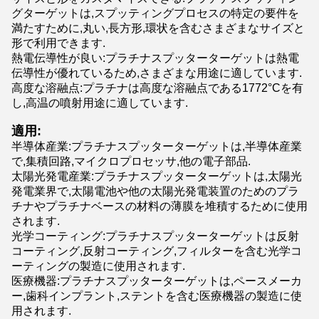
グターゲットは,スプッティングプロセスの特定の要件を
満たすために,丸い,長方形,環状を含むさまざまなサイズと
形で利用できます.
熱電伝導性が良い:プラチナスプッターターゲットは熱電
伝導性が優れているため,さまざまな用途に適しています.
高度な溶融点:プラチナは高度な溶融点である1772°Cを有
し,高温の噴射用途に適しています.
適用:
半導体産業:プラチナスプッターターゲットは,半導体産業
で,集積回路,マイクロプロセッサ,他の電子部品.
太陽光発電産業:プラチナスプッターターゲットは,太陽光
発電業界で,太陽電池や他の太陽光発電装置のためのプラ
チナやプラチナベースの材料の薄膜を堆積するために使用
されます.
光学コーティング:プラチナスプッターターゲットは反射
コーティング,反射コーティング,フィルターを含む光学コ
ーティングの製造に使用されます.
医療機器:プラチナスプッターターゲットは,ペースメーカ
ー,歯科インプラント,ステントを含む医療機器の製造に使
用されます.