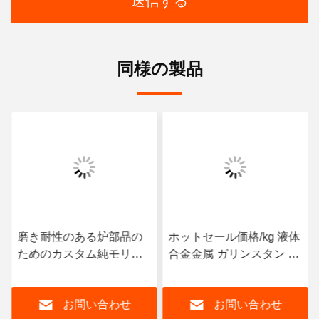
送信する
同様の製品
磨き耐性のある炉部品の
ホットセール価格/kg 液体
ためのカスタム純モリブ
合金金属 ガリンスタン イ
デン製の工品 モリブデン
ンディアムチン合金 イン
特殊形状の部品
ディアムバーインゴット
お問い合わせ
お問い合わせ