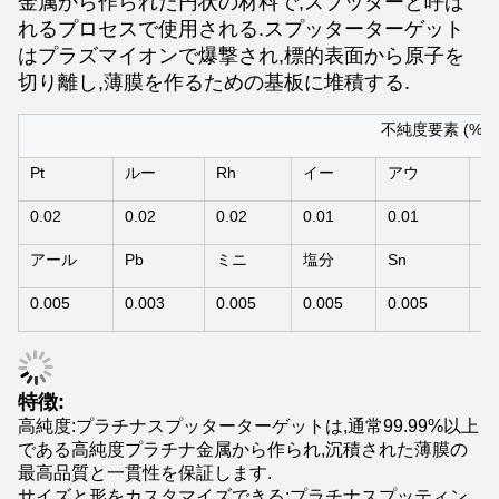
金属から作られた円状の材料で,スプッターと呼ば
れるプロセスで使用される.スプッターターゲット
はプラズマイオンで爆撃され,標的表面から原子を
切り離し,薄膜を作るための基板に堆積する.
不純度要素 (%)
Pt
ルー
Rh
イー
アウ
ア
0.02
0.02
0.02
0.01
0.01
0.
アール
Pb
ミニ
塩分
Sn
そ
0.005
0.003
0.005
0.005
0.005
0.
特徴:
高純度:プラチナスプッターターゲットは,通常99.99%以上
である高純度プラチナ金属から作られ,沉積された薄膜の
最高品質と一貫性を保証します.
サイズと形をカスタマイズできる:プラチナスプッティン