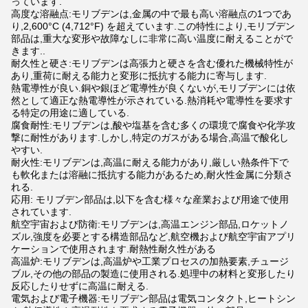
っています.
高度な溶融点:モリブデンは,金属の中で最も高い溶融点の1つであ
り,2,600°C (4,712°F) を超えています.この特性により,モリブデン
部品は,重大な変形や故障なしに非常に高い温度に耐えることがで
きます..
耐久性と硬さ:モリブデンは高張力と硬さを含む優れた機械特性が
あり,重荷に耐える能力と変形に抵抗する能力に寄与します.
熱電導性が良い.銅や銀ほど電導性が良くないが,モリブデンには依
然として適正な熱電導性が示されている.熱消耗や電導性を要求す
る特定の用途に適している.
腐食耐性:モリブデンは,酸や塩基を含む多くの環境で腐食や化学攻
撃に耐性があります.しかし,特定のガスがある場合,高温で酸化し
やすい.
耐火性:モリブデンは,高温に耐える能力があり,厳しい熱条件下で
も軟化または溶融に抵抗する能力があるため,耐火性金属に分類さ
れる.
応用: モリブデン部品は,以下を含む様々な産業および用途で使用
されています.
航空宇宙および防衛:モリブデンは,高温エンジン部品,ロケットノ
ズル,強度を必要とする構造部品など,航空機および航空宇宙アプリ
ケーションで使用されます.耐熱性耐久性がある
高温炉:モリブデンは,高温炉や工業プロセスの加熱要素,チュージ
ブル,その他の部品の製造に使用される.処理中の材料と変形したり
反応したりせずに高温に耐える.
電気および電子機器:モリブデン部品は電気コンタクト,ヒートシン