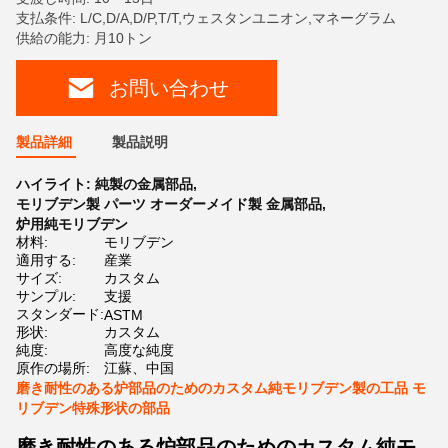
支払条件: L/C,D/A,D/P,T/T,ウェスタンユニオン,マネーグラム
供給の能力: 月10トン
お問い合わせ
製品詳細
製品説明
ハイライト:
純製の金属部品
,
モリブデン製 パーツ オーダーメイド製 金属部品
,
炉用純モリブデン
材料:
モリブデン
適用する:
産業
サイズ:
カスタム
サンプル:
支援
スタンダード:
ASTM
形状:
カスタム
純度:
高度な純度
原作の場所:
江蘇、中国
磨き耐性のある炉部品のためのカスタム純モリブデン製の工品 モ
リブデン特殊形状の部品
磨き耐性のある炉部品のためのカスタム純モ