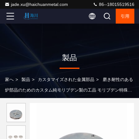
jade.xu@haichuanmetal.com
86--18015519516
引用
製品
家へ
>
製品
>
カスタマイズされた金属部品
>
磨き耐性のある
炉部品のためのカスタム純モリブデン製の工品 モリブデン特殊形
状の部品