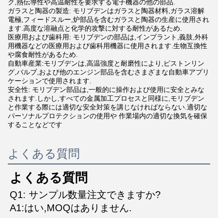
ク,熱伝導性や高温耐性を要求する電子機器の他の部品.
ガラスと陶器の製造: モリブデンはガラスと陶器材料,ガラス溶解
電極,フィードスルー,炉部品を含むガラスと陶器の生産に使用され
ます.高度な溶融点と化学的攻撃に対する耐性があるため.
医療用および歯科用: モリブデンの部品は,インプラント,義肢,外科
用機器などの医療用および歯科用機器に使用されます.生物互換性
や腐食耐性があるため.
自動車産業:モリブデンは,高温強度と耐磨性により,ピストンリン
グ,バルブ,および他のエンジン部品を含むさまざまな自動車アプリ
ケーションで使用されます.
安全性: モリブデン部品は,一般的に操作および使用に安全とみな
されます.しかし,すべての金属加工プロセスと同様に,モリブデン
と作業する際には適切な安全対策を講じなければならない.適切な
パーソナルプロテクションの使用や 作業場内の適切な換気を確保
することなどです
よくある質問
よくある質問
Q1: サンプル数量注文できますか?
A1:はい,MOQはありません.