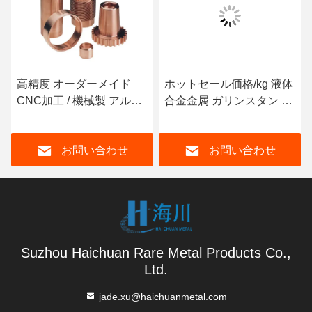
ホットセール価格/kg 液体
蒸発チタンペレット パー
 /
合金金属 ガリンスタン イ
ツ 99.99% メタルチチタ
M
ンディアムチン合金 イン
ン粒 実験室用PVDコーテ
ディアムバーインゴット
ィング
お問い合わせ
お問い合わせ
Suzhou Haichuan Rare Metal Products Co.,
Ltd.
jade.xu@haichuanmetal.com