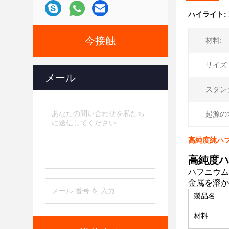
ハイライト:
今接触
材料:
サイズ:
メール
スタン
起源の
高純度純ハフ
高純度ハ
ハフニウム
金属を溶か
製品名
材料