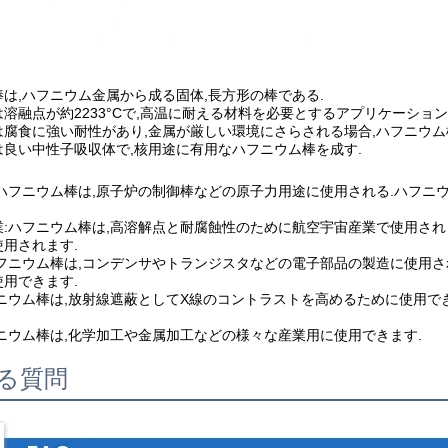
は,ハフニウム金属から成る固体,長方形の棒である.
溶融点が約2233°Cで,高温に耐える材料を必要とするアプリケーショ
は腐食に強い耐性があり,金属が厳しい環境にさらされる場合,ハフニウム
は良い中性子吸収体で,核用途に有用なハフニウム棒を成す.
:ハフニウム棒は,原子炉の制御棒などの原子力用途に使用される.ハフニ
業:ハフニウム棒は,高溶解点と耐腐蝕性のために航空宇宙産業で使用され
用されます.
ハフニウム棒は,コンデンサやトランジスタなどの電子部品の製造に使用さ
用できます.
フニウム棒は,放射線遮蔽としてX線のコントラストを高めるために使用で
ニウム棒は,化学加工や金属加工などの様々な産業用に使用できます.
る質問