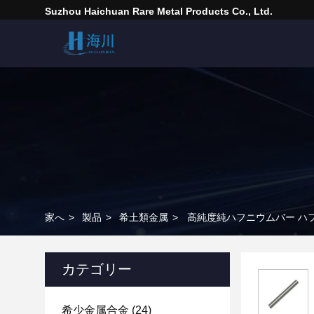
Suzhou Haichuan Rare Metal Products Co., Ltd.
家へ
>
製品
>
希土類金属
>
高純度純ハフニウムバー ハ
カテゴリー
希少金属合金
(24)