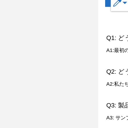
Q1:
A1:最
Q2: 
A2:私
Q3:
A3: サ