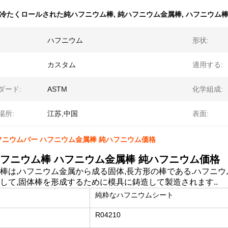
冷たくロールされた純ハフニウム棒
,
純ハフニウム金属棒
,
ハフニウム棒 A
ハフニウム
形状:
カスタム
適用する:
ダード:
ASTM
化学組成:
場所:
江苏,中国
表面:
ニウムバー ハフニウム金属棒 純ハフニウム価格
フニウム棒 ハフニウム金属棒 純ハフニウム価格
棒は,ハフニウム金属から成る固体,長方形の棒である.ハフニウ
して,固体棒を形成するために模具に鋳造して製造されます..
純粋なハフニウムシート
R04210