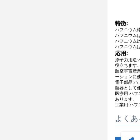
特徴:
ハフニウム棒
ハフニウムは
ハフニウム
ハフニウム
応用:
原子力用途
役立ちます.
航空宇宙産
ーションに使
電子部品:
熱器として使
医療用:ハ
あります.
工業用:ハフ
よくあ