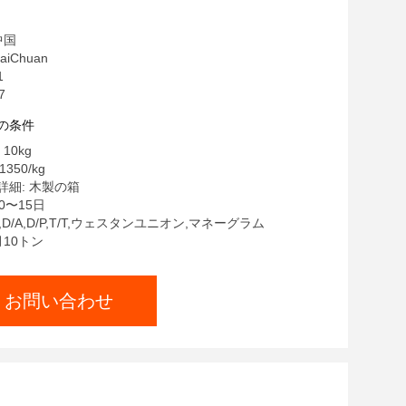
中国
iChuan
1
7
の条件
10kg
1350/kg
細: 木製の箱
0〜15日
C,D/A,D/P,T/T,ウェスタンユニオン,マネーグラム
月10トン
お問い合わせ