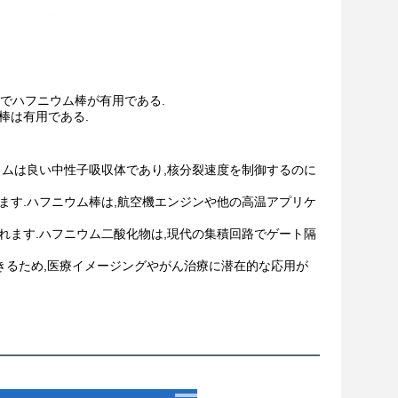
ンでハフニウム棒が有用である.
棒は有用である.
ウムは良い中性子吸収体であり,核分裂速度を制御するのに
ます.ハフニウム棒は,航空機エンジンや他の高温アプリケ
れます.ハフニウム二酸化物は,現代の集積回路でゲート隔
きるため,医療イメージングやがん治療に潜在的な応用が