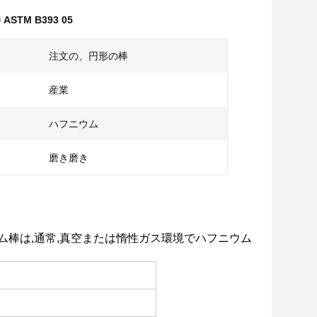
STM B393 05
注文の、円形の棒
産業
ハフニウム
磨き磨き
ム棒は,通常,真空または惰性ガス環境でハフニウム