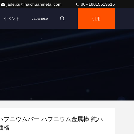
jade.xu@haichuanmetal.com
86--18015519516
イベント
引用
Japanese
ハフニウムバー ハフニウム金属棒 純ハ
価格