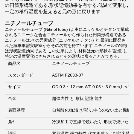
の円筒形構造である.形状記憶効果を有する.低温で変形し,
一定の移行温度を超えると元の形に戻ります.
ニチノールチューブ
ニチノールチューブ (Nitinol tube) は,主にニッケルとチタンで構成
されるユニークな合金ニチノールから作られた円筒形構造である.
ニチノールは,その元素成分 (ニッケルとチタン) と,最初に開発さ
れた海軍軍需実験室からその名前を得ています.ニチノールの特徴
は形状記憶効果である.この効果により,材料は元の形状を"記憶"し,
特定の温度変化にさらされるとその形状に戻ることができる.
商品名
ニチノールチューブ
スタンダード
ASTM F2633-07
サイズ
OD 0.3 ~ 12 mm,WT 0.05 ~ 3.0 mm,L ≤ 1
合金
超弾力性 と 形状 記憶 能力
表面処理
自然酸化物,漬け/彫り,中心のない土と機械
条件
冷凍加工で直線で焼いたり 形状で焼いたり
認証
変形温度,張力特性,化学組成および顧客特