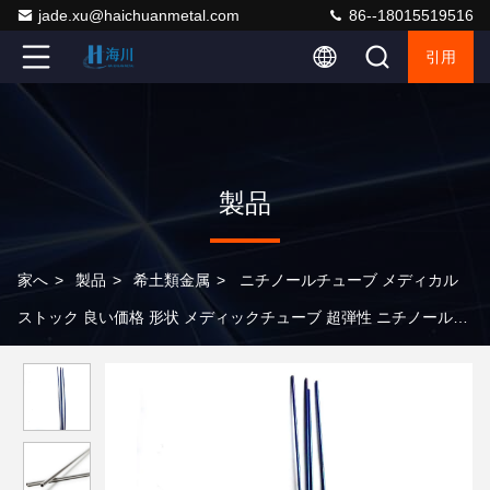
jade.xu@haichuanmetal.com
86--18015519516
引用
製品
家へ
>
製品
>
希土類金属
>
ニチノールチューブ メディカル
ストック 良い価格 形状 メディックチューブ 超弾性 ニチノールチ
ューブ