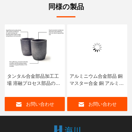
同様の製品
ンタル合金部品加工工
アルミニウム合金部品 銅
チタン
 溶融プロセス部品のた
マスター合金 銅 アルミニ
格産業
のカスタマイズされた
ウム合金 AlCU50 中間合
伝導 
るい灰色タンタル溶融
金 インゴットまたは塊
お問い合わせ
お問い合わせ