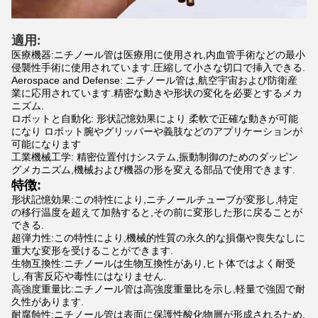
適用:
医療機器:ニチノール管は医療用に使用され,内血管手術などの最小
侵襲性手術に使用されています.圧縮して小さな切口で挿入できる.
Aerospace and Defense: ニチノール管は,航空宇宙および防衛産
業に応用されています.精密な動きや形状の変化を必要とするメカ
ニズム.
ロボットと自動化: 形状記憶効果により 柔軟で正確な動きが可能
になり ロボット腕やグリッパーや義肢などのアプリケーションが
可能になります
工業機械工学: 精密位置付けシステム,振動制御のためのダッピン
グメカニズム,機械および機器の形を変える部品で使用できます.
特徴:
形状記憶効果:この特性により,ニチノールチューブが変形し,特定
の移行温度を超えて加熱すると,その前に変形した形に戻ることが
できる.
超弾力性:この特性により,機械的性質の永久的な損傷や喪失なしに
重大な変形を受けることができます.
生物互換性:ニチノールは生物互換性があり,ヒト体ではよく耐受
し,有害反応や毒性にはなりません.
高強度重量比:ニチノール管は高強度重量比を示し,軽量で強固で耐
久性があります.
耐腐蝕性:ニチノール管は表面に保護性酸化物層が形成されるため,