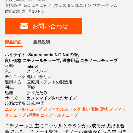
支払条件: L/C,D/A,D/P,T/T,ウェスタンユニオン,マネーグラム
供給の能力: 月10トン
お問い合わせ
製品詳細
製品説明
ハイライト:
Superelastic NiTiNolの管
,
良い価格 ニチノールチューブ
,
医療用品 ニチノールチューブ
材料:
nitinol
色:
スライバー
テクニック:
縫い目がない
適用する:
医療用ステントの製造用
利点:
医療
処理:
折りたたみ
サイズ:
カスタマイズされたサイズ
起源の場所:
江苏,中国
ニチノールチューブ メディカルストック 良い価格 形状 メディッ
クチューブ 超弾性 ニチノールチューブ
ニチノールは,主にニッケルとチタンから成る形状記憶合
金である.ニチノール管は,ニチノール合金から成る空っぽ