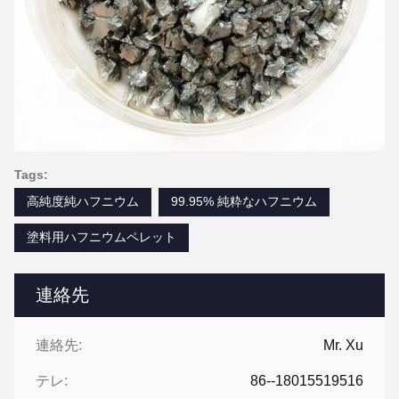
Tags:
高純度純ハフニウム
99.95% 純粋なハフニウム
塗料用ハフニウムペレット
連絡先
連絡先:
Mr. Xu
テレ:
86--18015519516