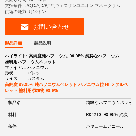
支払条件: L/C,D/A,D/P,T/T,ウェスタンユニオン,マネーグラム
供給の能力: 月10トン
お問い合わせ
製品詳細
製品説明
ハイライト:
高純度純ハフニウム
,
99.95% 純粋なハフニウム
,
塗料用ハフニウムペレット
マテイアル:
ハフニウム
形状:
パレット
サイズ:
カスタム
高純度 99.95% 純ハフニウムペレット ハフニウム粒 Hf メタルペ
レット 塗料用添加物 99.9%
製品名
純粋なハフニウムペレッ
材料
R04210. 99.95% 純度
条件
バキュームアニール