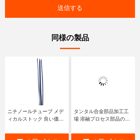
送信する
同様の製品
チューブ メデ
タンタル合金部品加工工
アルミニウム
ック 良い価格
場 溶融プロセス部品のた
マスター合金 
ィックチューブ
めのカスタマイズされた
ウム合金 AlC
チノールチュー
明るい灰色タンタル溶融
金 インゴッ