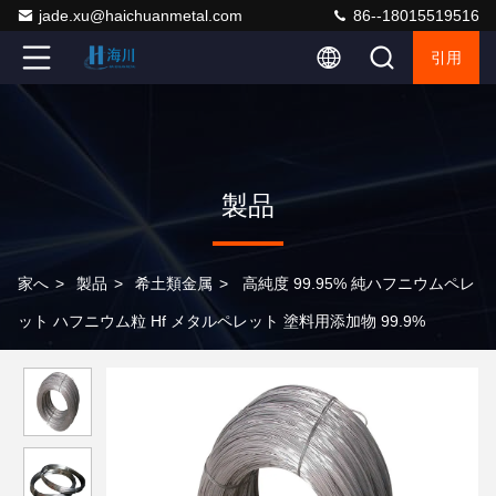
jade.xu@haichuanmetal.com
86--18015519516
引用
製品
家へ
>
製品
>
希土類金属
>
高純度 99.95% 純ハフニウムペレ
ット ハフニウム粒 Hf メタルペレット 塗料用添加物 99.9%