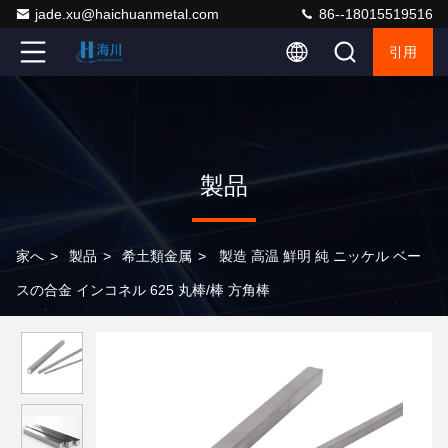
jade.xu@haichuanmetal.com
86--18015519516
引用
製品
家へ
>
製品
>
希土類金属
>
製造 高温 鮮明 純 ニッケル ベー
スの合金 インコネル 625 丸棒/棒 方角棒