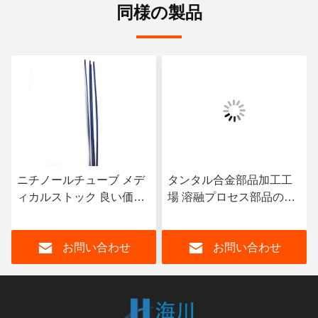
同様の製品
デ
タンタル合金部品加工工
アルミニウム合金部品 銅
格
場 溶融プロセス部品のた
マスター合金 銅 アルミニ
ブ
めのカスタマイズされた
ウム合金 AlCU50 中間合
ー
明るい灰色タンタル溶融
金 インゴットまたは塊
お問い合わせ
お問い合わせ
器