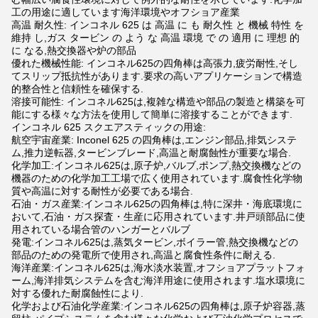
工の用途に適しています海洋環境やオフショア産業
高温 耐久性: インコネル 625 は 高温 に も 耐久性 と 機械 特性 を
維持 し,ガス タービン の よう な 高温 環境 で の 適用 に 理想 的
に なる,熱交換器や炉の部品
優れた機械性能: インコネル625の四角棒は高張力,疲労耐性,そし
てスリップ抵抗性があります.要求の高いアプリケーションで構造
的整合性と信頼性を確保する.
溶接可能性: インコネル625は,複雑な構造や部品の製造と構築を可
能にする様々な方法を使用して簡単に溶接することができます.
インコネル 625 スクエアスティックの用途:
航空宇宙産業: Inconel 625 の四角棒は,エンジン部品,排気システ
ム,推力逆転器,タービンブレード,高温と耐腐蝕性が重要な場合.
化学加工:インコネル625は,原子炉,バルブ,ポンプ,熱交換機などの
機器のための化学加工工場で広く使用されています.腐食性化学物
質や高温に対する耐性が必要である場合.
石油・ガス産業:インコネル625の四角棒は,特に深井・海底環境に
おいて,石油・ガス探査・生産に応用されています.井戸頭部品に使
用されている場合管のハンガーとバルブ
発電:インコネル625は,蒸気タービン,ボイラー管,熱交換機などの
部品のための発電所で使用され,高温と腐食性条件に耐える.
海洋産業:インコネル625は,海水淡水装置,オフショアプラットフォ
ーム,海洋排気システムを含む海洋用途に使用されます.塩水環境に
対する優れた耐腐蝕性により.
化学および石油化学産業:インコネル625の四角棒は,原子炉容器,蒸