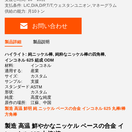
支払条件: L/C,D/A,D/P,T/T,ウェスタンユニオン,マネーグラム
供給の能力: 月10トン
お問い合わせ
製品詳細
製品説明
ハイライト:
純ニッケル棒
,
純粋なニッケル棒の四角棒
,
インコネル 625 組成 ODM
材料:
インコネル
適用する:
産業
サイズ:
カスタム
サンプル:
支援
スタンダード:
ASTM
形状:
カスタム
純度:
高度な純度
原作の場所:
江蘇、中国
製造 高温 鮮明 純 ニッケル ベースの合金 インコネル 625 丸棒/棒
方角棒
製造 高温 鮮やかなニッケル ベースの合金 イ