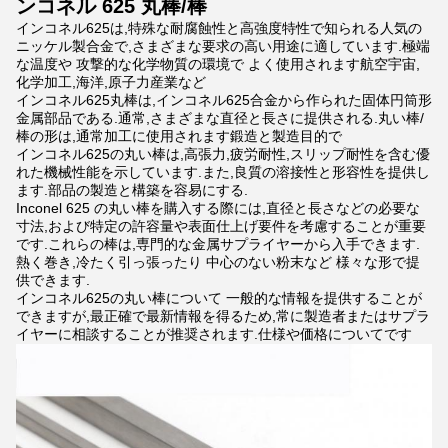
ンコネル 625 丸棒/棒
インコネル625は,特殊な耐腐蝕性と高強度特性で知られる人気の
ニッケル製合金で,さまざまな要求の高い用途に適しています.極端
な温度や 攻撃的な化学物質の環境で よく使用されます航空宇宙,
化学加工,海洋,原子力産業など
インコネル625丸棒は,インコネル625合金から作られた固体円筒形
金属部品である.通常,さまざまな直径と長さに提供される.丸い棒/
棒の形は,通常加工に使用されます鍛造と製造目的で
インコネル625の丸い棒は,高張力,疲労耐性,スリップ耐性を含む優
れた機械性能を示しています.また,良質の溶接性と形容性を提供し
ます.部品の製造と構築を容易にする.
Inconel 625 の丸い棒を購入する際には,直径と長さなどの必要な
寸法,および特定の許容量や表面仕上げ要件を考慮することが重要
です.これらの棒は,専門的な金属サプライヤーから入手できます.
熱く巻き,冷たく引っ張ったり 中心のない粉末など 様々な形で提
供できます.
インコネル625の丸い棒について 一般的な情報を提供することが
できますが,最正確で最新情報を得るため,常に製造者またはサプラ
イヤーに相談することが推奨されます.仕様や価格についてです