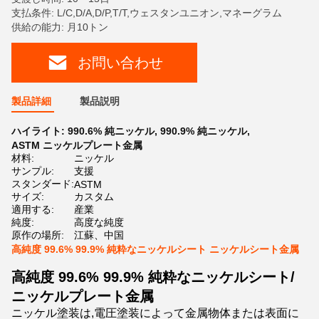
支払条件: L/C,D/A,D/P,T/T,ウェスタンユニオン,マネーグラム
供給の能力: 月10トン
お問い合わせ
製品詳細
製品説明
ハイライト:
990.6% 純ニッケル
,
990.9% 純ニッケル
,
ASTM ニッケルプレート金属
材料:
ニッケル
サンプル:
支援
スタンダード:
ASTM
サイズ:
カスタム
適用する:
産業
純度:
高度な純度
原作の場所:
江蘇、中国
高純度 99.6% 99.9% 純粋なニッケルシート ニッケルシート金属
高純度 99.6% 99.9% 純粋なニッケルシート/
ニッケルプレート金属
ニッケル塗装は,電圧塗装によって金属物体または表面に