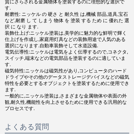
質にさらされる金属物体を塗装するのに理想的な選択で
す.
耐磨性: ニッケル の 硬さ と 耐久性 は,機械 部品,道具,宝石
など,耐磨 し て しまう 物体 を 塗装 する ため に 優れた 選
択 に なり ます.
装飾仕上げ:ニッケル塗装は,美学的に魅力的な鮮明で輝く
仕上げを作成し,家庭用灯具などの装飾用途で人気のある
選択になります.自動車装飾そして水道設備.
電気伝導性:ニッケルは電気をよく伝導するので,コネクタ,
スイッチ,端末などの電気部品を塗装するのに適していま
す.
磁気特性:ニッケルは磁気性があり,コンピュータのハード
ドライブやその他のデータストレージデバイスなどの磁気
特性を必要とするオブジェクトを塗装するために使用でき
ます.
一般的に,ニッケル塗装は,さまざまな金属物体や表面の外
観,耐久性,機能性を向上させるために使用できる汎用的な
プロセスです.
よくある質問