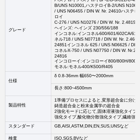
B/UNS N10001,ハステロイB-2/UNS N106
/ UNS N06455 / DIN W. Nr. 24610ハステロイ
ロイ
C-276 / UNS N10276 / DIN W. Nr. 2.481
ヘインズ: ヘインズ 230/556/188
グレード
インコネル:インコネル600/601/602CA/617/6
ネル718 / UNS N07718 / DIN W. Nr. 2.46
24851インコネル 625 / UNS N06625 / DIN
コネルX-750 / UNS N07750 / DIN W. Nr.2
24816
インコローイ:インコローイ800/800H/800HT/8
モネル:モネル400/K500/R405
δ 0.8-36mm 幅650〜2000mm
仕様
長さ:800~4500mm
1準備プロセスによると,変形超合金に分け
製品特性
鋳造超合金と粉末金属学の超合金
2強化モードに応じて,固体溶液強化タイプ,
強化タイプ,酸化物分散強化タイプ,繊維強
スタンダード
GB,AISI,ASTM,DIN,EN,SUS,UNSなど
検査
ISO,SGS,BVなど