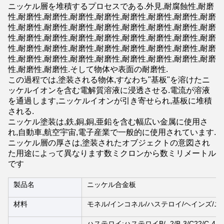
ニッケル層を堆積するプロセスである.外見,耐腐蝕性,耐磨
性,耐磨性,耐磨性,耐磨性,耐磨性,耐磨性,耐磨性,耐磨性,耐磨
性,耐磨性,耐磨性,耐磨性,耐磨性,耐磨性,耐磨性,耐磨性,耐磨
性,耐磨性,耐磨性,耐磨性,耐磨性,耐磨性,耐磨性,耐磨性,耐磨
性,耐磨性,耐磨性,耐磨性,耐磨性,耐磨性,耐磨性,耐磨性,耐磨
性,耐磨性,耐磨性,耐磨性,耐磨性,耐磨性,耐磨性,耐磨性,耐磨
性,耐磨性,耐磨性.そして物体や表面の耐磨性.
この過程では,塗装される物体,すなわち"基板"を溶けたニ
ッケルイオンを含む電解質溶液に浸透させる.電流が溶液
を通過します,ニッケルイオンが引き寄せられ,基板に堆積
される.
ニッケル塗装は,鉄,銅,銅,亜鉛を含む幅広い金属に使用さ
れ,自動車,航空宇宙,電子産業で一般的に使用されています.
ニッケル層の厚さは,塗装されたオブジェクトの意図され
た用途によって異なります数ミクロンから数ミリメートル
です
製品名
ニッケル合金板
材料
モネル/インコネル/ハステロイ/ヘインズ/
ハステロイ:ハステロイB/ -2/B-3/C22/C-4/S/ 