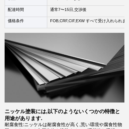
配達時間
通常7〜15日,交渉後
価格条件
FOB,CRF,CIF,EXW すべて受け入れられま
ニッケル塗装には,以下のようないくつかの特徴と
用途があります.
耐腐食性:ニッケルは耐腐食性が高く,荒い環境や腐食性物