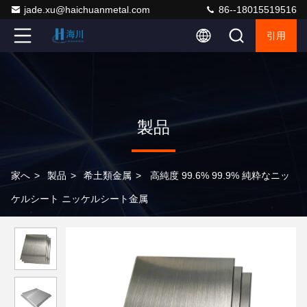
jade.xu@haichuanmetal.com
86--18015519516
引用
製品
家へ
>
製品
>
希土類金属
>
高純度 99.6% 99.9% 純粋なニッ
ケルシート ニッケルシート金属