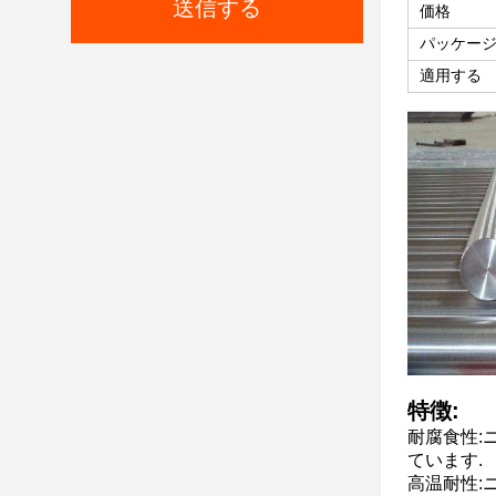
送信する
価格
パッケー
適用する
特徴:
耐腐食性:
ています.
高温耐性: