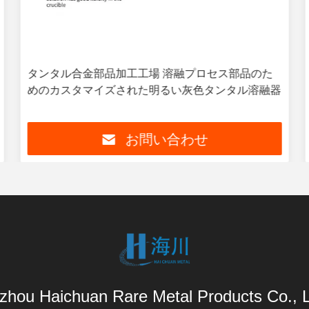
アルミニウム合金部品 銅マスター合金 銅 アルミニ
ウム合金 AlCU50 中間合金 インゴットまたは塊
お問い合わせ
zhou Haichuan Rare Metal Products Co., L