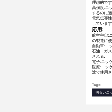
理想的です
高強度:ニ
するのに適
電気伝導性
しています
応用:
航空宇宙:
の製造に使
自動車:ニ
石油・ガス
される.
電子:ニッ
医療:ニッ
途で使用さ
Tags:
明るいニ