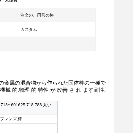
バー丸型材
注文の、円形の棒
カスタム
他の金属の混合物から作られた固体棒の一種で
機械 的,物理 的 特性 が 改善 さ れ ます耐性,
601625 718 783 丸い
,フレンズ,棒