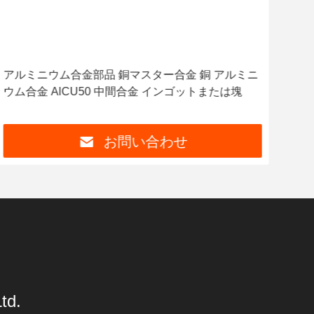
チタン付銅合金部品 低価格産業 電気塗装 棒/棒 超
クロ
伝導 チタン付銅
C1
お問い合わせ
td.