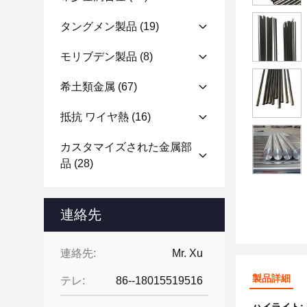
タングメン製品
(19)
モリブデン製品
(8)
希土類金属
(67)
抵抗 ワイヤ熱
(16)
カスタマイズされた金属部
品
(28)
連絡先
連絡先:
Mr. Xu
製品詳細
テレ:
86--18015519516