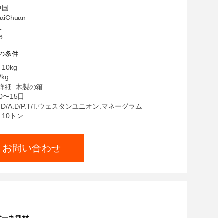
中国
iChuan
1
6
の条件
10kg
/kg
細: 木製の箱
0〜15日
C,D/A,D/P,T/T,ウェスタンユニオン,マネーグラム
月10トン
お問い合わせ