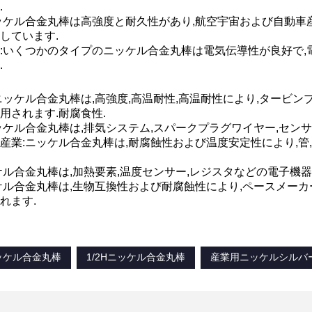
.
ッケル合金丸棒は高強度と耐久性があり,航空宇宙および自動
しています.
:いくつかのタイプのニッケル合金丸棒は電気伝導性が良好で
.
ニッケル合金丸棒は,高強度,高温耐性,高温耐性により,タービ
用されます.耐腐食性.
ッケル合金丸棒は,排気システム,スパークプラグワイヤー,セン
産業:ニッケル合金丸棒は,耐腐蝕性および温度安定性により,管
ケル合金丸棒は,加熱要素,温度センサー,レジスタなどの電子機
ケル合金丸棒は,生物互換性および耐腐蝕性により,ペースメー
れます.
ッケル合金丸棒
1/2Hニッケル合金丸棒
産業用ニッケルシルバ