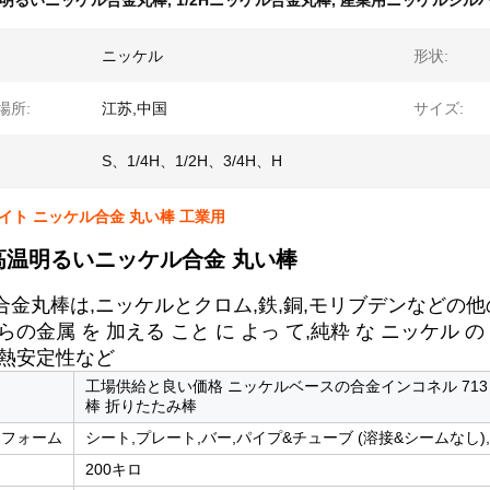
明るいニッケル合金丸棒
,
1/2Hニッケル合金丸棒
,
産業用ニッケルシル
ニッケル
形状:
場所:
江苏,中国
サイズ:
S、1/4H、1/2H、3/4H、H
ライト ニッケル合金 丸い棒 工業用
高温明るいニッケル合金 丸い棒
合金丸棒は,ニッケルとクロム,鉄,銅,モリブデンなどの
らの金属 を 加える こと に よっ て,純粋 な ニッケル の 
,熱安定性など
工場供給と良い価格 ニッケルベースの合金インコネル 713 713c 
棒 折りたたみ棒
なフォーム
シート,プレート,バー,パイプ&チューブ (溶接&シームなし)
200キロ