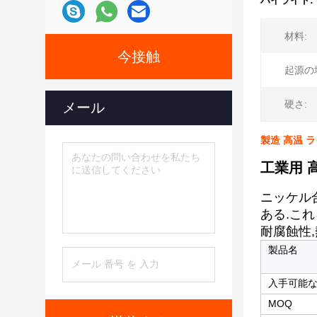
ハイライト:
材料:
今接触
起源の
硬さ:
メール
製造 高温 
工業用 
ニッケル
ある.これ
耐腐蝕性
製品名
入手可能
MOQ