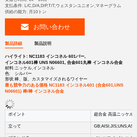
支払条件: L/C,D/A,D/P,T/T,ウェスタンユニオン,マネーグラム
供給の能力: 月10トン
お問い合わせ
製品詳細
製品説明
ハイライト:
NC1183 インコネル 601バー
,
インコネル601棒 UNS N06601
,
合金601丸棒 インコネル合金
材料:
ニッケル,インコネル
色:
シルバー
形状:
棒、版、カスタマイズされるワイヤー
最も競争力のある価格 NC1183 インコネル601 (合金601,UNS
N06601) 棒/棒 インコネル合金
ポイント
超合金 高温ニッケル
立って
GB;AISI;JIS;UNS;AST