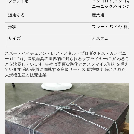
ブランド名
インコロイ,インコネル
ニモニック,ヘインズ
適用する
産業用
形状
プレート,ワイヤ,棒,棒
サイズ
カスタム
スズー・ハイチュアン・レア・メタル・プロダクトス・カンパニ
ー (LTD) は,高級漁具の世界的に知られるサプライヤーに 変わるこ
とを決意しています. 会社は高度な融化とカスタマイズ能力を備え
ています.高い品質に固執する高級サービス,環境娯楽 統合された
大規模生産と販売企業