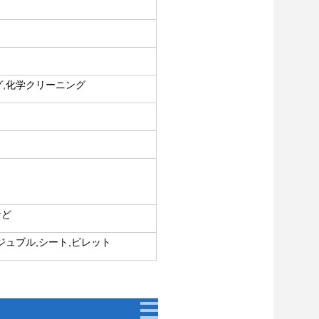
グ,化学クリーニング
など
ジュブル,シート,ビレット