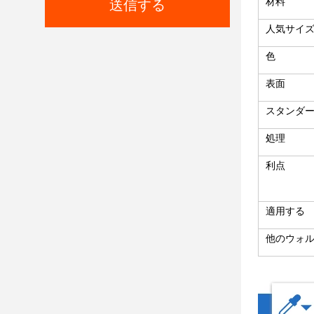
材料
送信する
人気サイ
色
表面
スタンダ
処理
利点
適用する
他のウォ