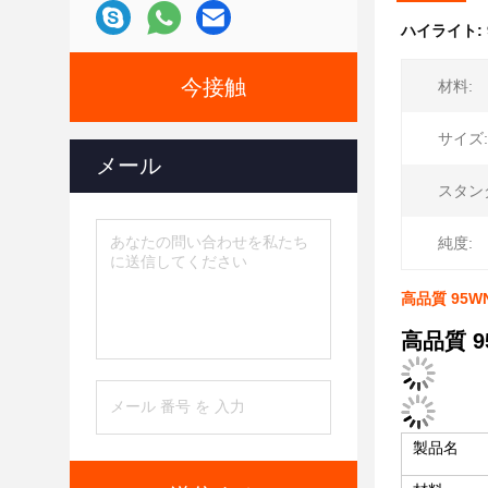
ハイライト:
今接触
材料:
サイズ:
メール
スタン
純度:
高品質 95
高品質 
製品名