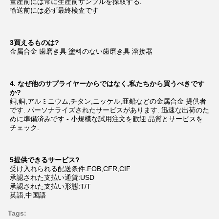
量産前には常に生産前サンプルを採取する.
輸送前には必ず最終検査です
3買えるものは?
金属合金 歯磨き具 塗料のない歯磨き具 溶接器
4. なぜ他のサプライヤーからではなく,私たちから買うべきです
か?
銅,銅,アルミニウム,チタン,ニッケル,亜鉛などの金属合金 提供者
です. パーソナライズされたサービスがあります. 迅速な出荷のた
めに準備済みです.- 小規模な試用注文を歓迎 品質とサービスを
チェック.
5提供できるサービス?
受け入れられる配送条件:FOB,CFR,CIF
承認された支払い通貨:USD
承認された支払い形態:T/T
英語,中国語
Tags: