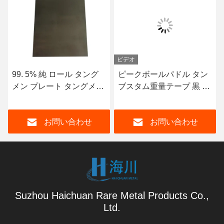
ビデオ
グ
ピークボールパドル タン
硬合金 ワルフスタンリン
メン
ブスタム重量テープ 黒 20
グ 磨き 磨き 銀 高硬さ
フィ
30 40 60 インチ 安全 鉛な
し
お問い合わせ
お問い合わせ
Suzhou Haichuan Rare Metal Products Co.,
Ltd.