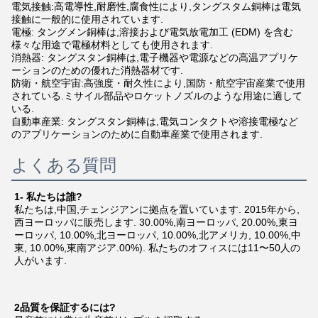
電気接触:高電導性,耐磨性,腐食性により,タングスタム銅棒は電気
接触に一般的に使用されています.
電極: タングメン銅棒は,溶接および電気放電加工 (EDM) を含む
様々な用途で電極材料としても使用されます.
消熱器: タングスタン銅棒は,電子機器や電源などの高温アプリケ
ーションのための優れた消熱器材です.
防衛・航空宇宙:高強度・耐久性により,国防・航空宇宙産業で使用
されている.ミサイル部品やロケットノズルのような用途に適して
いる.
自動車産業: タングスタン銅棒は,電気コンタクトや溶接電極など
のアプリケーションのために自動車産業で使用されます.
よくある質問
1- 私たちは誰?
私たちは,中国,チェンジアンに拠点を置いています. 2015年から,
西ヨーロッパに販売します. 30.00%,南ヨーロッパ, 20.00%,東ヨ
ーロッパ, 10.00%,北ヨーロッパ, 10.00%,北アメリカ, 10.00%,中
東, 10.00%,東南アジア.00%). 私たちのオフィスには11〜50人の
人がいます.
2品質を保証するには?