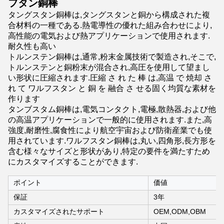
フタン銅棒
タングスタン銅棒は,タングスタンと銅から構成された複
合材料の一種である.熱電導性の優れた組み合わせにより,
高性能の電気および熱アプリケーションで使用されます.
耐久性も高い
トルンステン銅棒は,通常,粉末金属技術で製造され,そこで,
トルンステンと銅粉末が混合され,高圧を使用して望まし
い形状に圧縮されます.圧縮 さ れ た 棒 は,高温 で 焼却 さ
れ て ワルフスタン と 銅 を 融合 さ せる固く均質な素材を
作ります
タンブスタム銅棒は,電気コンタクト,電極,散熱器,および他
の高温アプリケーションで一般的に使用されます.また,高
強度,耐磨性,腐食性により航空宇宙および防衛産業でも使
用されています.ワルフスタン銅棒は,丸い,四角形,長方形を
含む様々なサイズと形状があり,特定の要件を満たすため
にカスタマイズすることができます.
ポイント
価値
保証
3年
カスタマイズされたサポート
OEM,ODM,OBM