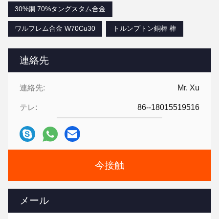
30%銅 70%タングスタム合金
ワルフレム合金 W70Cu30
トルンプトン銅棒 棒
連絡先
連絡先:
Mr. Xu
テレ:
86--18015519516
今接触
メール