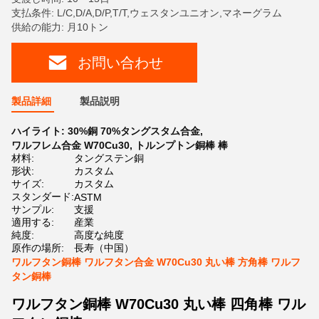
支払条件: L/C,D/A,D/P,T/T,ウェスタンユニオン,マネーグラム
供給の能力: 月10トン
お問い合わせ
製品詳細
製品説明
ハイライト:
30%銅 70%タングスタム合金
,
ワルフレム合金 W70Cu30
,
トルンプトン銅棒 棒
材料:
タングステン銅
形状:
カスタム
サイズ:
カスタム
スタンダード:
ASTM
サンプル:
支援
適用する:
産業
純度:
高度な純度
原作の場所:
長寿（中国）
ワルフタン銅棒 ワルフタン合金 W70Cu30 丸い棒 方角棒 ワルフ
タン銅棒
ワルフタン銅棒 W70Cu30 丸い棒 四角棒 ワル