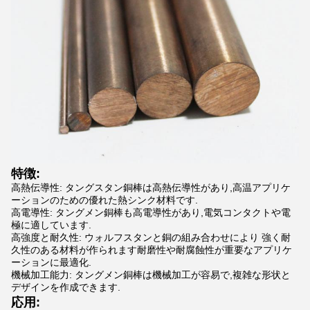
特徴:
高熱伝導性: タングスタン銅棒は高熱伝導性があり,高温アプリケ
ーションのための優れた熱シンク材料です.
高電導性: タングメン銅棒も高電導性があり,電気コンタクトや電
極に適しています.
高強度と耐久性: ウォルフスタンと銅の組み合わせにより 強く耐
久性のある材料が作られます耐磨性や耐腐蝕性が重要なアプリケ
ーションに最適化.
機械加工能力: タングメン銅棒は機械加工が容易で,複雑な形状と
デザインを作成できます.
応用: