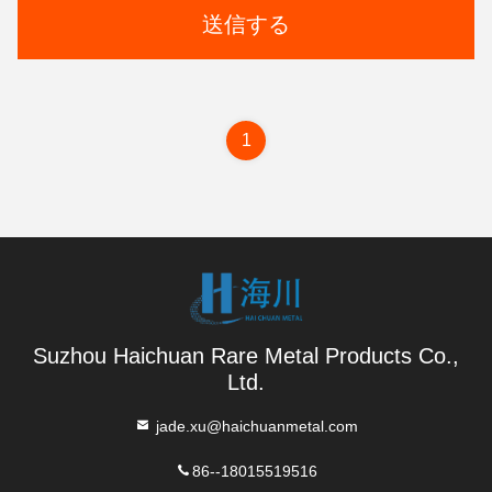
送信する
1
Suzhou Haichuan Rare Metal Products Co.,
Ltd.
jade.xu@haichuanmetal.com
86--18015519516