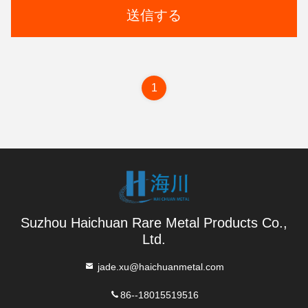
送信する
1
Suzhou Haichuan Rare Metal Products Co.,
Ltd.
jade.xu@haichuanmetal.com
86--18015519516