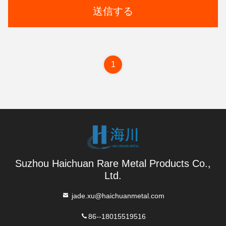
送信する
1
Suzhou Haichuan Rare Metal Products Co.,
Ltd.
jade.xu@haichuanmetal.com
86--18015519516