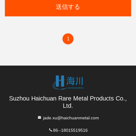
送信する
1
Suzhou Haichuan Rare Metal Products Co.,
Ltd.
jade.xu@haichuanmetal.com
86--18015519516