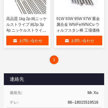
高品質 1kg 2p 純ニッケ
91W 93W 95W 97W 重金
ルストライプ 純2p 3p
属合金 WNiFe/WNiCu ウ
4p ニッケルストライプ
ォルフスタン棒 工場価格
32650 電池用 リチウム
お問い合わせ
お問い合わせ
バッテリー
1
連絡先
連絡先:
Mr. Xu
テレ:
86--18015519516